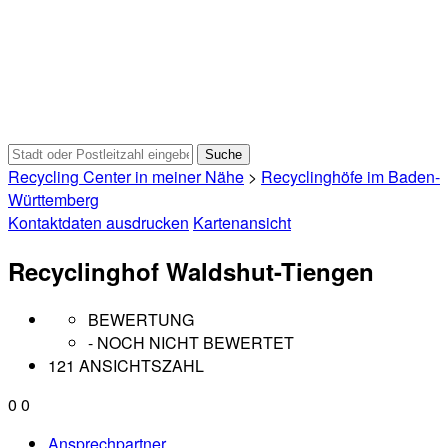
Recycling Center in meiner Nähe
>
Recyclinghöfe im Baden-
Württemberg
Kontaktdaten ausdrucken
Kartenansicht
Recyclinghof Waldshut-Tiengen
BEWERTUNG
- NOCH NICHT BEWERTET
121 ANSICHTSZAHL
0
0
Ansprechpartner