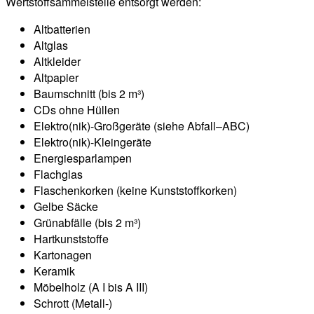
Wertstoffsammelstelle entsorgt werden:
Altbatterien
Altglas
Altkleider
Altpapier
Baumschnitt (bis 2 m³)
CDs ohne Hüllen
Elektro(nik)-Großgeräte (siehe Abfall–ABC)
Elektro(nik)-Kleingeräte
Energiesparlampen
Flachglas
Flaschenkorken (keine Kunststoffkorken)
Gelbe Säcke
Grünabfälle (bis 2 m³)
Hartkunststoffe
Kartonagen
Keramik
Möbelholz (A I bis A III)
Schrott (Metall-)