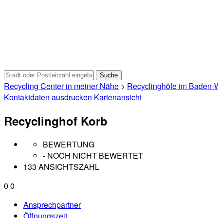
Recycling Center in meiner Nähe
>
Recyclinghöfe im Baden-
Kontaktdaten ausdrucken
Kartenansicht
Recyclinghof Korb
BEWERTUNG
- NOCH NICHT BEWERTET
133 ANSICHTSZAHL
0
0
Ansprechpartner
Öffnungszeit