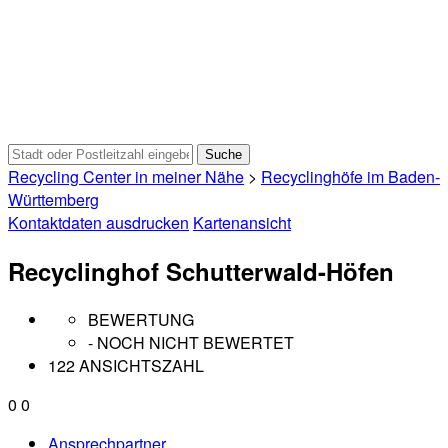
Recycling Center in meiner Nähe
>
Recyclinghöfe im Baden-
Württemberg
Kontaktdaten ausdrucken
Kartenansicht
Recyclinghof Schutterwald-Höfen
BEWERTUNG
- NOCH NICHT BEWERTET
122 ANSICHTSZAHL
0
0
Ansprechpartner