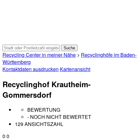
Recycling Center in meiner Nähe
>
Recyclinghöfe im Baden-
Württemberg
Kontaktdaten ausdrucken
Kartenansicht
Recyclinghof Krautheim-
Gommersdorf
BEWERTUNG
- NOCH NICHT BEWERTET
129 ANSICHTSZAHL
0
0