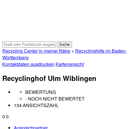
Recycling Center in meiner Nähe
>
Recyclinghöfe im Baden-
Württemberg
Kontaktdaten ausdrucken
Kartenansicht
Recyclinghof Ulm Wiblingen
BEWERTUNG
- NOCH NICHT BEWERTET
134 ANSICHTSZAHL
0
0
Ansprechpartner