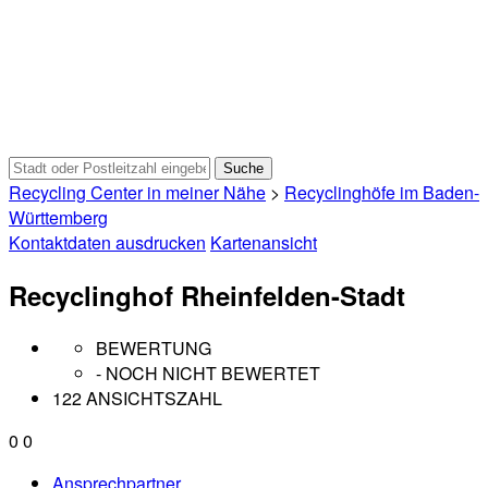
Recycling Center in meiner Nähe
>
Recyclinghöfe im Baden-
Württemberg
Kontaktdaten ausdrucken
Kartenansicht
Recyclinghof Rheinfelden-Stadt
BEWERTUNG
- NOCH NICHT BEWERTET
122 ANSICHTSZAHL
0
0
Ansprechpartner