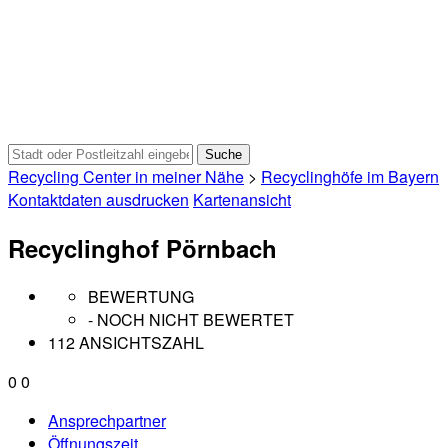
Recycling Center in meiner Nähe
>
Recyclinghöfe im Bayern
Kontaktdaten ausdrucken
Kartenansicht
Recyclinghof Pörnbach
BEWERTUNG
- NOCH NICHT BEWERTET
112 ANSICHTSZAHL
0
0
Ansprechpartner
Öffnungszeit