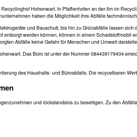
en Recyclinghof Hohenwart. In Pfaffenhofen an der Ilm im Recyc
inunternehmen haben die Möglichkeit ihre Abfälle fachmännisch
Elektrogeräte und Bauschutt, bis hin zu Grünabfälle lassen sich 
ghof entsorgt werden können, können in einem Schadstoffmobil e
tsorgten Abfälle keine Gefahr für Menschen und Umwelt darstelle
 Hohenwart. Das Büro ist unter der Nummer 084439179434 erreic
rtierung des Haushalts- und Büroabfalls. Die recycelbaren Wert
mmen
egenzunehmen und rückstandslos zu beseitigen. Zu den Abfällen,