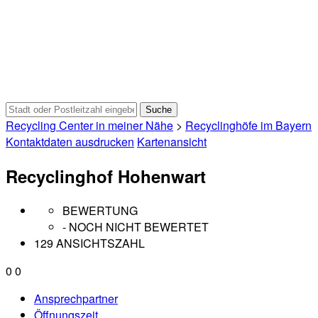
Recycling Center in meiner Nähe
>
Recyclinghöfe im Bayern
Kontaktdaten ausdrucken
Kartenansicht
Recyclinghof Hohenwart
BEWERTUNG
- NOCH NICHT BEWERTET
129 ANSICHTSZAHL
0
0
Ansprechpartner
Öffnungszeit