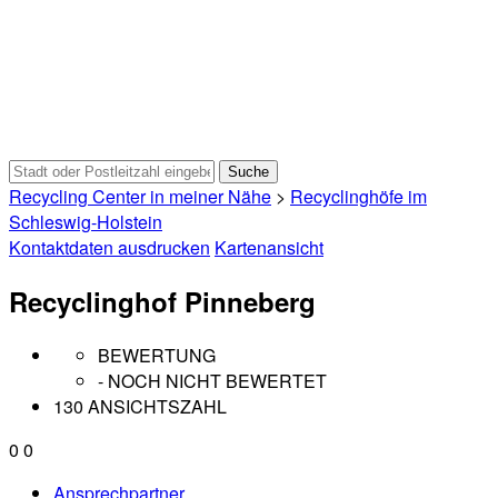
Recycling Center in meiner Nähe
>
Recyclinghöfe im
Schleswig-Holstein
Kontaktdaten ausdrucken
Kartenansicht
Recyclinghof Pinneberg
BEWERTUNG
- NOCH NICHT BEWERTET
130 ANSICHTSZAHL
0
0
Ansprechpartner