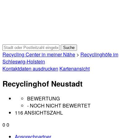
Recycling Center in meiner Nähe
>
Recyclinghöfe im
Schleswig-Holstein
Kontaktdaten ausdrucken
Kartenansicht
Recyclinghof Neustadt
BEWERTUNG
- NOCH NICHT BEWERTET
116 ANSICHTSZAHL
0
0
Ansprechpartner