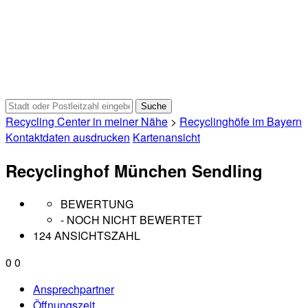
Recycling Center in meiner Nähe
>
Recyclinghöfe im Bayern
Kontaktdaten ausdrucken
Kartenansicht
Recyclinghof München Sendling
BEWERTUNG
- NOCH NICHT BEWERTET
124 ANSICHTSZAHL
0
0
Ansprechpartner
Öffnungszeit