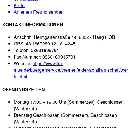
Karte
An einen Freund senden
KONTAKTINFORMATIONEN
Anschrift:
Heimgartenstraße 14, 83527 Haag i. OB
GPS:
48.1667289,12.1814245
Telefon:
08631699791
Fax-Nummer:
0863169915791
Website:
https://www.lra-
mue.de/buergerservice/themenfelder/abfallwirtschaft/wert
fe.html
ÖFFNUNGSZEITEN
Montag
17:00 – 19:00 Uhr (Sommerzeit), Geschlossen
(Winterzeit)
Dienstag
Geschlossen (Sommerzeit), Geschlossen
(Winterzeit)