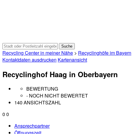
Recycling Center in meiner Nähe
>
Recyclinghöfe im Bayern
Kontaktdaten ausdrucken
Kartenansicht
Recyclinghof Haag in Oberbayern
BEWERTUNG
- NOCH NICHT BEWERTET
140 ANSICHTSZAHL
0
0
Ansprechpartner
Öffnungszeit