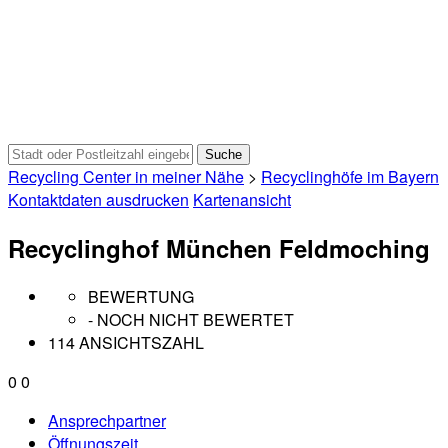
Recycling Center in meiner Nähe
>
Recyclinghöfe im Bayern
Kontaktdaten ausdrucken
Kartenansicht
Recyclinghof München Feldmoching
BEWERTUNG
- NOCH NICHT BEWERTET
114 ANSICHTSZAHL
0
0
Ansprechpartner
Öffnungszeit