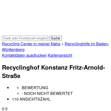
Recycling Center in meiner Nähe
>
Recyclinghöfe im Baden-
Württemberg
Kontaktdaten ausdrucken
Kartenansicht
Recyclinghof Konstanz Fritz-Arnold-
Straße
BEWERTUNG
- NOCH NICHT BEWERTET
110 ANSICHTSZAHL
0
0