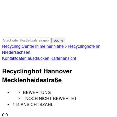
Recycling Center in meiner Nähe
>
Recyclinghöfe im
Niedersachsen
Kontaktdaten ausdrucken
Kartenansicht
Recyclinghof Hannover
Mecklenheidestraße
BEWERTUNG
- NOCH NICHT BEWERTET
114 ANSICHTSZAHL
0
0