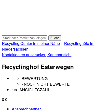
Recycling Center in meiner Nähe
>
Recyclinghöfe im
Niedersachsen
Kontaktdaten ausdrucken
Kartenansicht
Recyclinghof Esterwegen
BEWERTUNG
- NOCH NICHT BEWERTET
138 ANSICHTSZAHL
0
0
Ansprechpartner