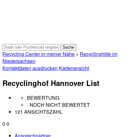
Recycling Center in meiner Nähe
>
Recyclinghöfe im
Niedersachsen
Kontaktdaten ausdrucken
Kartenansicht
Recyclinghof Hannover List
BEWERTUNG
- NOCH NICHT BEWERTET
121 ANSICHTSZAHL
0
0
Ansprechpartner