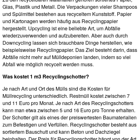
Glas, Plastik und Metall. Die Verpackungen vieler Shampoos
und Spülmittel bestehen aus recyceltem Kunststoff. Papier
und Kartonagen werden häufig aus Recyclingpapier
hergestellt. Upcycling ist eine beliebte Art, um Abfälle
wiederzuverwenden und aufzubereiten. Aber auch durch
Downcycling lassen sich brauchbare Dinge herstellen, wie
beispielsweise Recyclingpapier. Das Ziel besteht darin, dass
Abfälle nicht mehr auf Mülldeponien landen, indem so viel
Abfall wie möglich recycelt werden muss.
Was kostet 1 m3 Recyclingschotter?
Je nach Art und Ort des Mülls sind die Kosten für
Müllrecycling unterschiedlich. Restmüll kostet zwischen 7
und 11 Euro pro Monat. Je nach Art des Recyclingschotters
kann man etwa zwischen 5 und 16 Euro pro Tonne erhalten.
Der Schotter gilt als eines der preiswertesten Baumaterialien
zum Befestigen und Verfüllen. Recyclingschotter besteht aus
sortiertem Bauschutt und kann Beton und Dachziegel
beinhalten. Der Preis für Recyclingschotter hängt von der Art