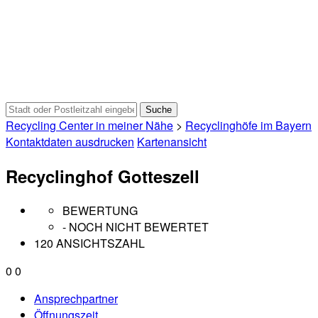
Recycling Center in meiner Nähe
>
Recyclinghöfe im Bayern
Kontaktdaten ausdrucken
Kartenansicht
Recyclinghof Gotteszell
BEWERTUNG
- NOCH NICHT BEWERTET
120 ANSICHTSZAHL
0
0
Ansprechpartner
Öffnungszeit