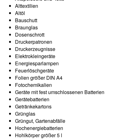
Alttextilien
Altöl
Bauschutt
Braunglas
Dosenschrott
Druckerpatronen
Druckerzeugnisse
Elektrokleingeräte
Energiesparlampen
Feuerlöschgeräte
Folien größer DIN A4
Fotochemikalien
Geräte mit fest umschlossenen Batterien
Gerätebatterien
Getränkekartons
Grünglas
Grüngut, Gartenabfälle
Hochenergiebatterien
Hohlkörper größer 5 l