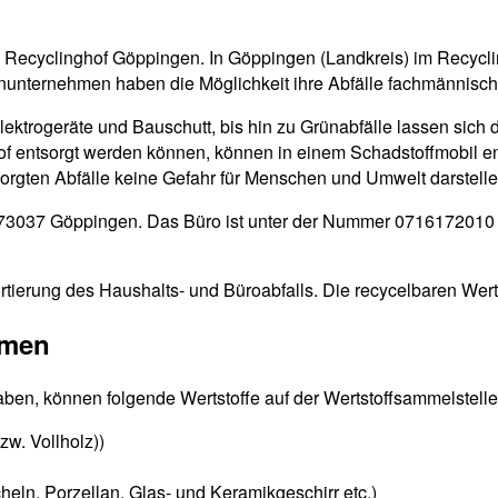
en Recyclinghof Göppingen. In Göppingen (Landkreis) im Recycl
inunternehmen haben die Möglichkeit ihre Abfälle fachmännisch
Elektrogeräte und Bauschutt, bis hin zu Grünabfälle lassen sich 
ghof entsorgt werden können, können in einem Schadstoffmobil e
tsorgten Abfälle keine Gefahr für Menschen und Umwelt darstelle
9, 73037 Göppingen. Das Büro ist unter der Nummer 0716172010 
rtierung des Haushalts- und Büroabfalls. Die recycelbaren Wert
mmen
aben, können folgende Wertstoffe auf der Wertstoffsammelstelle
zw. Vollholz))
eln, Porzellan, Glas- und Keramikgeschirr etc.)