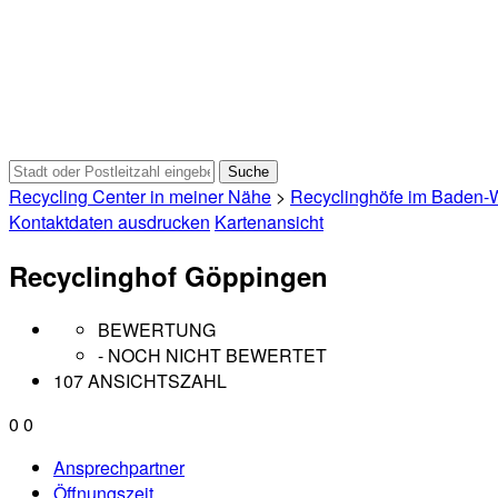
Recycling Center in meiner Nähe
>
Recyclinghöfe im Baden-
Kontaktdaten ausdrucken
Kartenansicht
Recyclinghof Göppingen
BEWERTUNG
- NOCH NICHT BEWERTET
107 ANSICHTSZAHL
0
0
Ansprechpartner
Öffnungszeit