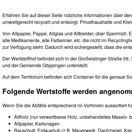
Erfahren Sie auf dieser Seite nützliche Informationen über d
umweltgerecht recycelt und entsorgt. Privathaushalte und Kle
Von Altpapier, Pappe, Altglas und Altkleider, über Sperrmüll, 
alte Medikamente, alte Farbeimer, etc. die nicht im Recyclin
zur Verfügung steht. Dadurch wird sichergestellt, dass die en
Der Wertstoffhof befindet sich in der Großeislinger Straße 5
und der Gemeinde Göppingen unterstellt.
Auf dem Territorium befinden sich Container für die genaue So
Folgende Wertstoffe werden angeno
Wenn Sie die Abfälle entsprechend im Vorhinein aussortiert h
Altholz (nur verwertbares Holz, unbehandeltes Massiv- b
Altpapier, Kartonagen
Bauschutt, Erdaushub (z.B. Mauerwerk, Dachziegel, Kach