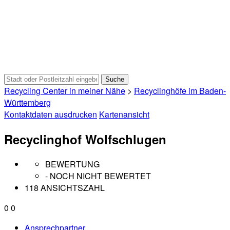
Recycling Center in meiner Nähe
>
Recyclinghöfe im Baden-
Württemberg
Kontaktdaten ausdrucken
Kartenansicht
Recyclinghof Wolfschlugen
BEWERTUNG
- NOCH NICHT BEWERTET
118 ANSICHTSZAHL
0
0
Ansprechpartner