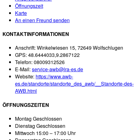
Öffnungszeit
Karte
An einen Freund senden
KONTAKTINFORMATIONEN
Anschrift:
Winkelwiesen 15, 72649 Wolfschlugen
GPS:
48.6444033,9.2867122
Telefon:
08009312526
E-Mail:
service-awb@lra-es.de
Website:
https://www.awb-
es.de/standorte/standorte_des_awb/__Standorte-des-
AWB.html
ÖFFNUNGSZEITEN
Montag
Geschlossen
Dienstag
Geschlossen
Mittwoch
15:00 – 17:00 Uhr