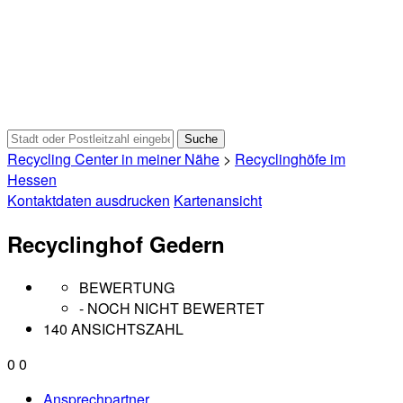
Recycling Center in meiner Nähe
>
Recyclinghöfe im
Hessen
Kontaktdaten ausdrucken
Kartenansicht
Recyclinghof Gedern
BEWERTUNG
- NOCH NICHT BEWERTET
140 ANSICHTSZAHL
0
0
Ansprechpartner