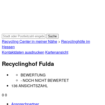
Recycling Center in meiner Nähe
>
Recyclinghöfe im
Hessen
Kontaktdaten ausdrucken
Kartenansicht
Recyclinghof Fulda
BEWERTUNG
- NOCH NICHT BEWERTET
136 ANSICHTSZAHL
0
0
Ansprechpartner