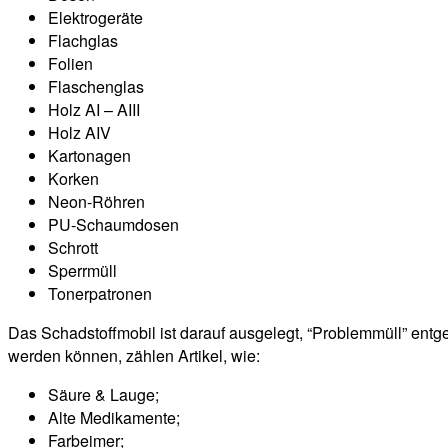
Elektrogeräte
Flachglas
Folien
Flaschenglas
Holz AI – AIII
Holz AIV
Kartonagen
Korken
Neon-Röhren
PU-Schaumdosen
Schrott
Sperrmüll
Tonerpatronen
Das Schadstoffmobil ist darauf ausgelegt, “Problemmüll” entg
werden können, zählen Artikel, wie:
Säure & Lauge;
Alte Medikamente;
Farbeimer;