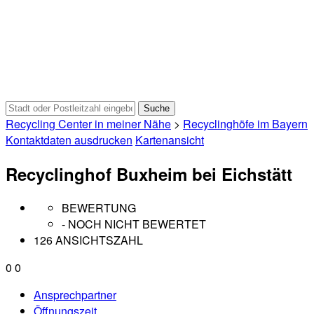
Recycling Center in meiner Nähe
>
Recyclinghöfe im Bayern
Kontaktdaten ausdrucken
Kartenansicht
Recyclinghof Buxheim bei Eichstätt
BEWERTUNG
- NOCH NICHT BEWERTET
126 ANSICHTSZAHL
0
0
Ansprechpartner
Öffnungszeit