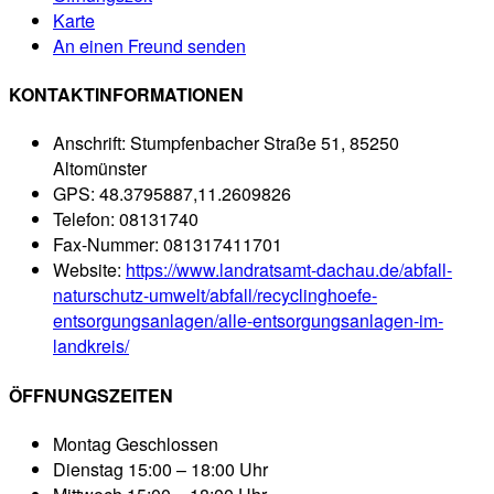
Karte
An einen Freund senden
KONTAKTINFORMATIONEN
Anschrift:
Stumpfenbacher Straße 51, 85250
Altomünster
GPS:
48.3795887,11.2609826
Telefon:
08131740
Fax-Nummer:
081317411701
Website:
https://www.landratsamt-dachau.de/abfall-
naturschutz-umwelt/abfall/recyclinghoefe-
entsorgungsanlagen/alle-entsorgungsanlagen-im-
landkreis/
ÖFFNUNGSZEITEN
Montag
Geschlossen
Dienstag
15:00 – 18:00 Uhr