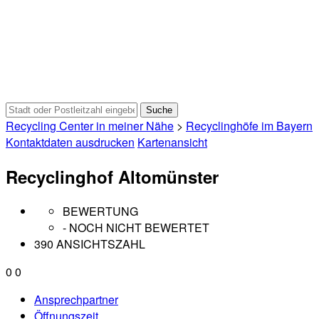
Recycling Center in meiner Nähe
>
Recyclinghöfe im Bayern
Kontaktdaten ausdrucken
Kartenansicht
Recyclinghof Altomünster
BEWERTUNG
- NOCH NICHT BEWERTET
390 ANSICHTSZAHL
0
0
Ansprechpartner
Öffnungszeit