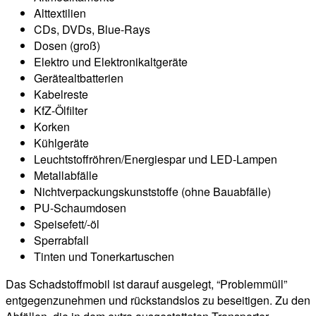
Alttextilien
CDs, DVDs, Blue-Rays
Dosen (groß)
Elektro und Elektronikaltgeräte
Gerätealtbatterien
Kabelreste
KfZ-Ölfilter
Korken
Kühlgeräte
Leuchtstoffröhren/Energiespar und LED-Lampen
Metallabfälle
Nichtverpackungskunststoffe (ohne Bauabfälle)
PU-Schaumdosen
Speisefett/-öl
Sperrabfall
Tinten und Tonerkartuschen
Das Schadstoffmobil ist darauf ausgelegt, “Problemmüll”
entgegenzunehmen und rückstandslos zu beseitigen. Zu den