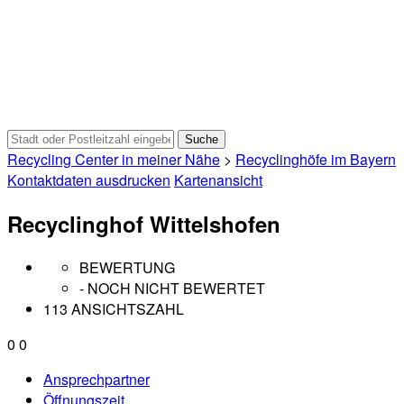
Recycling Center in meiner Nähe
>
Recyclinghöfe im Bayern
Kontaktdaten ausdrucken
Kartenansicht
Recyclinghof Wittelshofen
BEWERTUNG
- NOCH NICHT BEWERTET
113 ANSICHTSZAHL
0
0
Ansprechpartner
Öffnungszeit