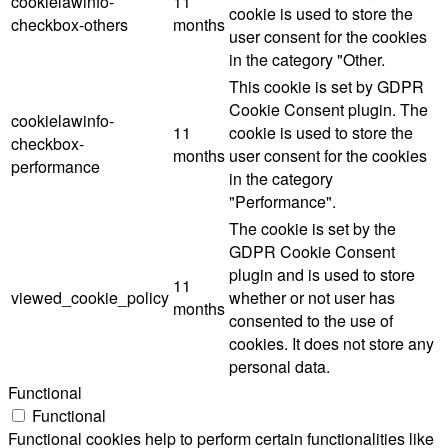
cookielawinfo-
11
cookie is used to store the
checkbox-others
months
user consent for the cookies
in the category "Other.
This cookie is set by GDPR
Cookie Consent plugin. The
cookielawinfo-
11
cookie is used to store the
checkbox-
months
user consent for the cookies
performance
in the category
"Performance".
The cookie is set by the
GDPR Cookie Consent
plugin and is used to store
11
viewed_cookie_policy
whether or not user has
months
consented to the use of
cookies. It does not store any
personal data.
Functional
Functional
Functional cookies help to perform certain functionalities like