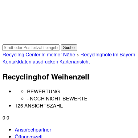
Recycling Center in meiner Nähe
>
Recyclinghöfe im Bayern
Kontaktdaten ausdrucken
Kartenansicht
Recyclinghof Weihenzell
BEWERTUNG
- NOCH NICHT BEWERTET
126 ANSICHTSZAHL
0
0
Ansprechpartner
Öffnungszeit