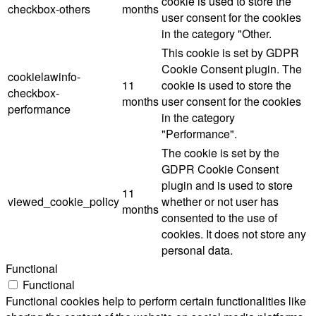
cookie is used to store the
checkbox-others
months
user consent for the cookies
in the category "Other.
This cookie is set by GDPR
Cookie Consent plugin. The
cookielawinfo-
11
cookie is used to store the
checkbox-
months
user consent for the cookies
performance
in the category
"Performance".
The cookie is set by the
GDPR Cookie Consent
plugin and is used to store
11
viewed_cookie_policy
whether or not user has
months
consented to the use of
cookies. It does not store any
personal data.
Functional
Functional
Functional cookies help to perform certain functionalities like