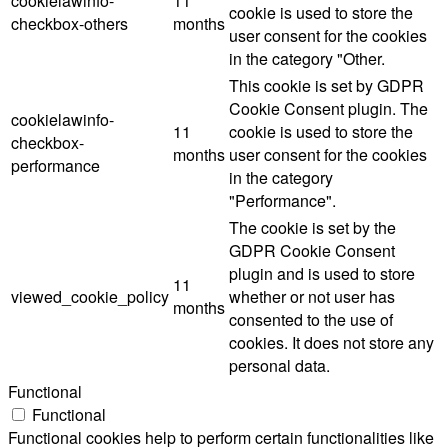
cookielawinfo-
11
cookie is used to store the
checkbox-others
months
user consent for the cookies
in the category "Other.
This cookie is set by GDPR
Cookie Consent plugin. The
cookielawinfo-
11
cookie is used to store the
checkbox-
months
user consent for the cookies
performance
in the category
"Performance".
The cookie is set by the
GDPR Cookie Consent
plugin and is used to store
11
viewed_cookie_policy
whether or not user has
months
consented to the use of
cookies. It does not store any
personal data.
Functional
Functional
Functional cookies help to perform certain functionalities like