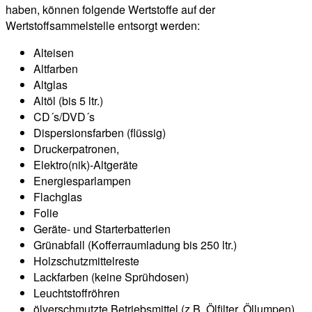
haben, können folgende Wertstoffe auf der
Wertstoffsammelstelle entsorgt werden:
Alteisen
Altfarben
Altglas
Altöl (bis 5 ltr.)
CD´s/DVD´s
Dispersionsfarben (flüssig)
Druckerpatronen,
Elektro(nik)-Altgeräte
Energiesparlampen
Flachglas
Folie
Geräte- und Starterbatterien
Grünabfall (Kofferraumladung bis 250 ltr.)
Holzschutzmittelreste
Lackfarben (keine Sprühdosen)
Leuchtstoffröhren
ölverschmutzte Betriebsmittel (z.B. Ölfilter, Öllumpen)