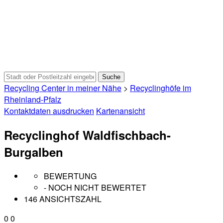
Recycling Center in meiner Nähe
>
Recyclinghöfe im
Rheinland-Pfalz
Kontaktdaten ausdrucken
Kartenansicht
Recyclinghof Waldfischbach-
Burgalben
BEWERTUNG
- NOCH NICHT BEWERTET
146 ANSICHTSZAHL
0
0