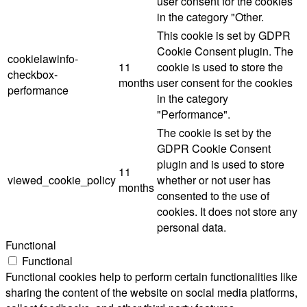
user consent for the cookies
in the category "Other.
This cookie is set by GDPR
Cookie Consent plugin. The
cookielawinfo-
11
cookie is used to store the
checkbox-
months
user consent for the cookies
performance
in the category
"Performance".
The cookie is set by the
GDPR Cookie Consent
plugin and is used to store
11
viewed_cookie_policy
whether or not user has
months
consented to the use of
cookies. It does not store any
personal data.
Functional
Functional
Functional cookies help to perform certain functionalities like
sharing the content of the website on social media platforms,