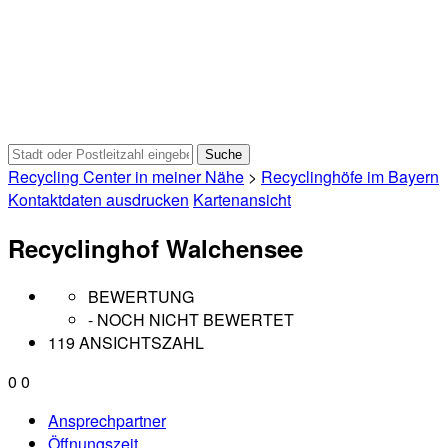
Recycling Center in meiner Nähe
>
Recyclinghöfe im Bayern
Kontaktdaten ausdrucken
Kartenansicht
Recyclinghof Walchensee
BEWERTUNG
- NOCH NICHT BEWERTET
119 ANSICHTSZAHL
0
0
Ansprechpartner
Öffnungszeit