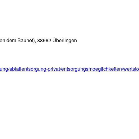
eben dem Bauhof), 88662 Überlingen
ng/abfallentsorgung-privat/entsorgungsmoeglichkeiten/wertsto