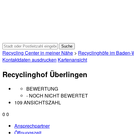
Recycling Center in meiner Nähe
>
Recyclinghöfe im Baden-
Kontaktdaten ausdrucken
Kartenansicht
Recyclinghof Überlingen
BEWERTUNG
- NOCH NICHT BEWERTET
109 ANSICHTSZAHL
0
0
Ansprechpartner
Öffnungszeit