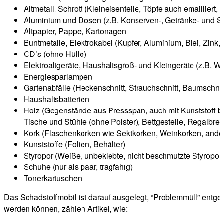
Altmetall, Schrott (Kleineisenteile, Töpfe auch emaillie
Aluminium und Dosen (z.B. Konserven-, Getränke- und Sp
Altpapier, Pappe, Kartonagen
Buntmetalle, Elektrokabel (Kupfer, Aluminium, Blei, Zink, 
CD’s (ohne Hülle)
Elektroaltgeräte, Haushaltsgroß- und Kleingeräte (z.B
Energiesparlampen
Gartenabfälle (Heckenschnitt, Strauchschnitt, Baumschni
Haushaltsbatterien
Holz (Gegenstände aus Pressspan, auch mit Kunststoff b
Tische und Stühle (ohne Polster), Bettgestelle, Regalbre
Kork (Flaschenkorken wie Sektkorken, Weinkorken, ander
Kunststoffe (Folien, Behälter)
Styropor (Weiße, unbeklebte, nicht beschmutzte Styropo
Schuhe (nur als paar, tragfähig)
Tonerkartuschen
Das Schadstoffmobil ist darauf ausgelegt, “Problemmüll” entg
werden können, zählen Artikel, wie: