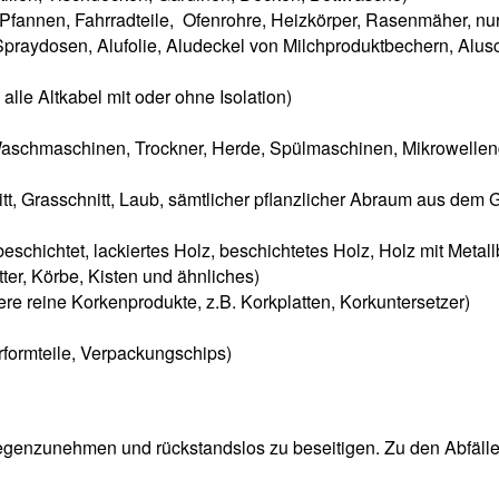
rt, Pfannen, Fahrradteile, Ofenrohre, Heizkörper, Rasenmäher, n
raydosen, Alufolie, Aludeckel von Milchproduktbechern, Alusc
alle Altkabel mit oder ohne Isolation)
. Waschmaschinen, Trockner, Herde, Spülmaschinen, Mikrowellen
tt, Grasschnitt, Laub, sämtlicher pflanzlicher Abraum aus dem 
eschichtet, lackiertes Holz, beschichtetes Holz, Holz mit Me
tter, Körbe, Kisten und ähnliches)
e reine Korkenprodukte, z.B. Korkplatten, Korkuntersetzer)
rformteile, Verpackungschips)
egenzunehmen und rückstandslos zu beseitigen. Zu den Abfällen,