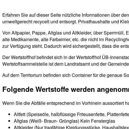
Erfahren Sie auf dieser Seite nützliche Informationen über d
umweltgerecht recycelt und entsorgt. Privathaushalte und Kle
Von Altpapier, Pappe, Altglas und Altkleider, über Sperrmüll, 
alte Medikamente, alte Farbeimer, etc. die nicht im Recyclin
zur Verfügung steht. Dadurch wird sichergestellt, dass die en
Der Wertstoffhof befindet sich in der Wertstoffhof ÜB-Innens
Wertstoffsammelstelle ist dem Landratsamt und der Gemeinde Ü
Auf dem Territorium befinden sich Container für die genaue So
Folgende Wertstoffe werden angeno
Wenn Sie die Abfälle entsprechend im Vorhinein aussortiert h
Altfett (Speiseöle, halbflüssige Friteusenfette, Plattenfe
Altglas (Weiß- Braun- Grünglas) Kein Fensterglas
Altkleider (Nur tragfähige Kleidungsstücke, Haushaltste