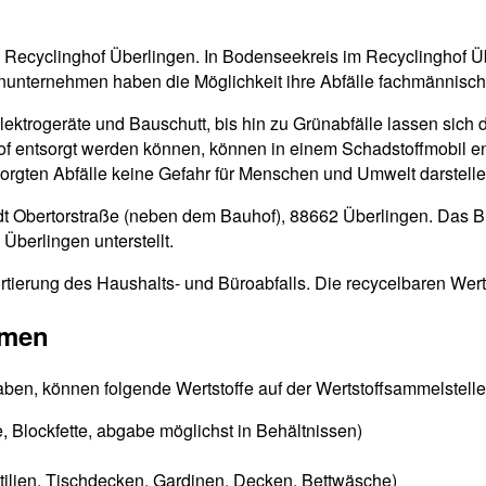
en Recyclinghof Überlingen. In Bodenseekreis im Recyclinghof Ü
inunternehmen haben die Möglichkeit ihre Abfälle fachmännisch
Elektrogeräte und Bauschutt, bis hin zu Grünabfälle lassen sich 
ghof entsorgt werden können, können in einem Schadstoffmobil e
tsorgten Abfälle keine Gefahr für Menschen und Umwelt darstelle
tadt Obertorstraße (neben dem Bauhof), 88662 Überlingen. Das 
berlingen unterstellt.
rtierung des Haushalts- und Büroabfalls. Die recycelbaren Wert
mmen
aben, können folgende Wertstoffe auf der Wertstoffsammelstelle
tte, Blockfette, abgabe möglichst in Behältnissen)
xtilien, Tischdecken, Gardinen, Decken, Bettwäsche)