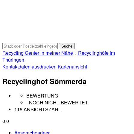
Recycling Center in meiner Nähe
>
Recyclinghöfe im
Thüringen
Kontaktdaten ausdrucken
Kartenansicht
Recyclinghof Sömmerda
BEWERTUNG
- NOCH NICHT BEWERTET
115 ANSICHTSZAHL
0
0
Ansprechpartner