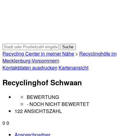
Recycling Center in meiner Nähe
>
Recyclinghöfe im
Mecklenburg-Vorpommern
Kontaktdaten ausdrucken
Kartenansicht
Recyclinghof Schwaan
BEWERTUNG
- NOCH NICHT BEWERTET
122 ANSICHTSZAHL
0
0
Ansprechpartner