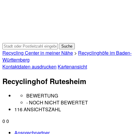
Recycling Center in meiner Nähe
>
Recyclinghöfe im Baden-
Württemberg
Kontaktdaten ausdrucken
Kartenansicht
Recyclinghof Rutesheim
BEWERTUNG
- NOCH NICHT BEWERTET
116 ANSICHTSZAHL
0
0
Ansprechpartner