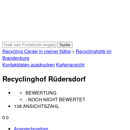
Recycling Center in meiner Nähe
>
Recyclinghöfe im
Brandenburg
Kontaktdaten ausdrucken
Kartenansicht
Recyclinghof Rüdersdorf
BEWERTUNG
- NOCH NICHT BEWERTET
138 ANSICHTSZAHL
0
0
Ansprechpartner