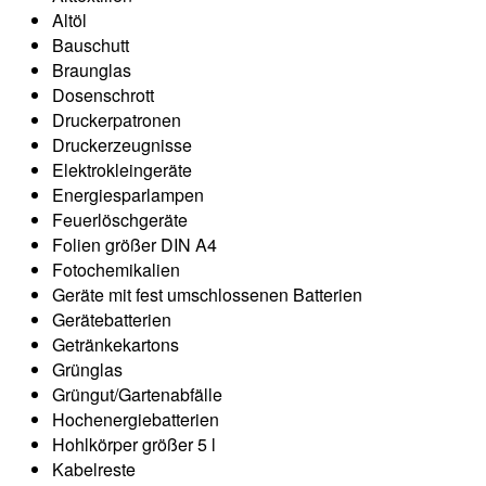
Altöl
Bauschutt
Braunglas
Dosenschrott
Druckerpatronen
Druckerzeugnisse
Elektrokleingeräte
Energiesparlampen
Feuerlöschgeräte
Folien größer DIN A4
Fotochemikalien
Geräte mit fest umschlossenen Batterien
Gerätebatterien
Getränkekartons
Grünglas
Grüngut/Gartenabfälle
Hochenergiebatterien
Hohlkörper größer 5 l
Kabelreste