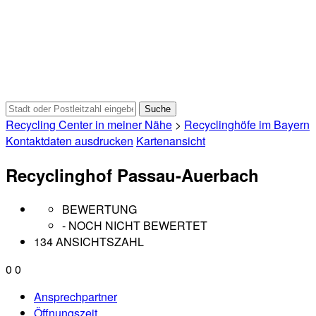
Recycling Center in meiner Nähe
>
Recyclinghöfe im Bayern
Kontaktdaten ausdrucken
Kartenansicht
Recyclinghof Passau-Auerbach
BEWERTUNG
- NOCH NICHT BEWERTET
134 ANSICHTSZAHL
0
0
Ansprechpartner
Öffnungszeit