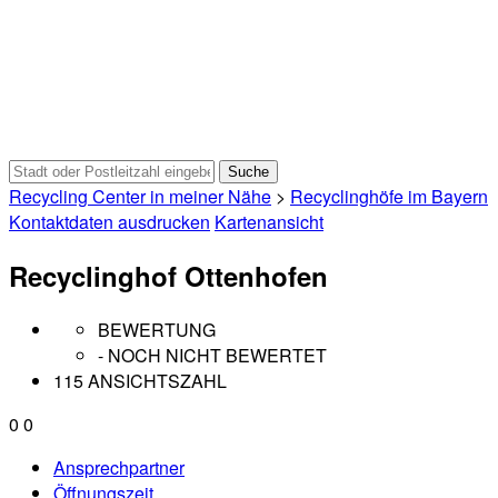
Recycling Center in meiner Nähe
>
Recyclinghöfe im Bayern
Kontaktdaten ausdrucken
Kartenansicht
Recyclinghof Ottenhofen
BEWERTUNG
- NOCH NICHT BEWERTET
115 ANSICHTSZAHL
0
0
Ansprechpartner
Öffnungszeit