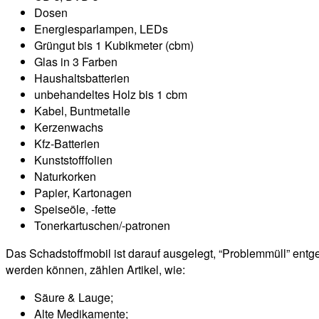
Dosen
Energiesparlampen, LEDs
Grüngut bis 1 Kubikmeter (cbm)
Glas in 3 Farben
Haushaltsbatterien
unbehandeltes Holz bis 1 cbm
Kabel, Buntmetalle
Kerzenwachs
Kfz-Batterien
Kunststofffolien
Naturkorken
Papier, Kartonagen
Speiseöle, -fette
Tonerkartuschen/-patronen
Das Schadstoffmobil ist darauf ausgelegt, “Problemmüll” entg
werden können, zählen Artikel, wie:
Säure & Lauge;
Alte Medikamente;