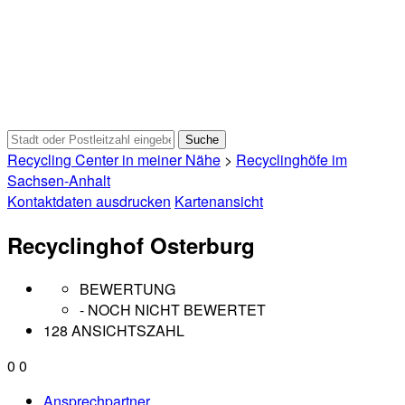
Recycling Center in meiner Nähe
>
Recyclinghöfe im
Sachsen-Anhalt
Kontaktdaten ausdrucken
Kartenansicht
Recyclinghof Osterburg
BEWERTUNG
- NOCH NICHT BEWERTET
128 ANSICHTSZAHL
0
0
Ansprechpartner