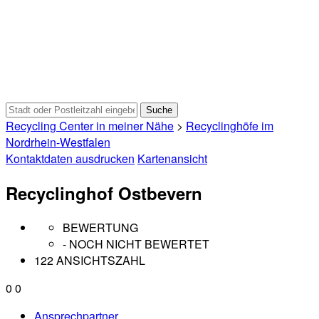
Recycling Center in meiner Nähe
>
Recyclinghöfe im
Nordrhein-Westfalen
Kontaktdaten ausdrucken
Kartenansicht
Recyclinghof Ostbevern
BEWERTUNG
- NOCH NICHT BEWERTET
122 ANSICHTSZAHL
0
0
Ansprechpartner