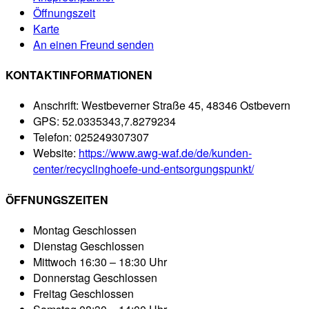
Öffnungszeit
Karte
An einen Freund senden
KONTAKTINFORMATIONEN
Anschrift:
Westbeverner Straße 45, 48346 Ostbevern
GPS:
52.0335343,7.8279234
Telefon:
025249307307
Website:
https://www.awg-waf.de/de/kunden-
center/recyclinghoefe-und-entsorgungspunkt/
ÖFFNUNGSZEITEN
Montag
Geschlossen
Dienstag
Geschlossen
Mittwoch
16:30 – 18:30 Uhr
Donnerstag
Geschlossen
Freitag
Geschlossen