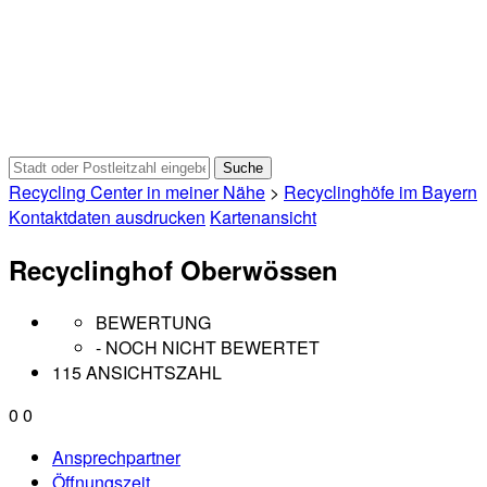
Recycling Center in meiner Nähe
>
Recyclinghöfe im Bayern
Kontaktdaten ausdrucken
Kartenansicht
Recyclinghof Oberwössen
BEWERTUNG
- NOCH NICHT BEWERTET
115 ANSICHTSZAHL
0
0
Ansprechpartner
Öffnungszeit