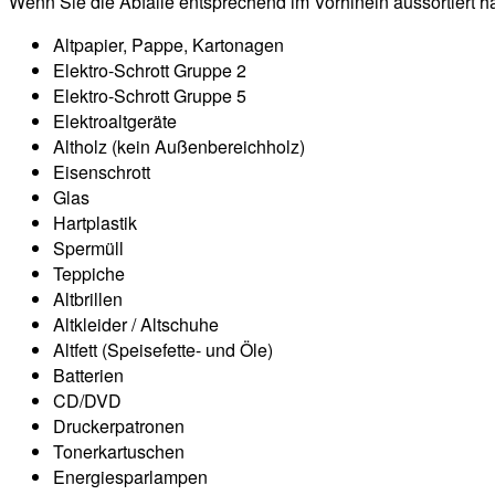
Wenn Sie die Abfälle entsprechend im Vorhinein aussortiert h
Altpapier, Pappe, Kartonagen
Elektro-Schrott Gruppe 2
Elektro-Schrott Gruppe 5
Elektroaltgeräte
Altholz (kein Außenbereichholz)
Eisenschrott
Glas
Hartplastik
Spermüll
Teppiche
Altbrillen
Altkleider / Altschuhe
Altfett (Speisefette- und Öle)
Batterien
CD/DVD
Druckerpatronen
Tonerkartuschen
Energiesparlampen