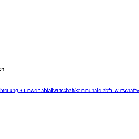
ch
/abteilung-6-umwelt-abfallwirtschaft/kommunale-abfallwirtschaft