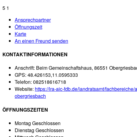
5
1
Ansprechpartner
Öffnungszeit
Karte
An einen Freund senden
KONTAKTINFORMATIONEN
Anschrift:
Beim Gemeinschaftshaus, 86551 Obergriesba
GPS:
48.426153,11.0595333
Telefon:
082518616718
Website:
https://lra-aic-fdb.de/landratsamt/fachbereiche
obergriesbach
ÖFFNUNGSZEITEN
Montag
Geschlossen
Dienstag
Geschlossen