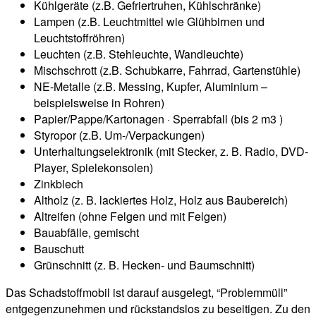
Kühlgeräte (z.B. Gefriertruhen, Kühlschränke)
Lampen (z.B. Leuchtmittel wie Glühbirnen und
Leuchtstoffröhren)
Leuchten (z.B. Stehleuchte, Wandleuchte)
Mischschrott (z.B. Schubkarre, Fahrrad, Gartenstühle)
NE-Metalle (z.B. Messing, Kupfer, Aluminium –
beispielsweise in Rohren)
Papier/Pappe/Kartonagen · Sperrabfall (bis 2 m3 )
Styropor (z.B. Um-/Verpackungen)
Unterhaltungselektronik (mit Stecker, z. B. Radio, DVD-
Player, Spielekonsolen)
Zinkblech
Altholz (z. B. lackiertes Holz, Holz aus Baubereich)
Altreifen (ohne Felgen und mit Felgen)
Bauabfälle, gemischt
Bauschutt
Grünschnitt (z. B. Hecken- und Baumschnitt)
Das Schadstoffmobil ist darauf ausgelegt, “Problemmüll”
entgegenzunehmen und rückstandslos zu beseitigen. Zu den