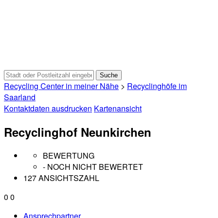
Recycling Center in meiner Nähe
>
Recyclinghöfe im
Saarland
Kontaktdaten ausdrucken
Kartenansicht
Recyclinghof Neunkirchen
BEWERTUNG
- NOCH NICHT BEWERTET
127 ANSICHTSZAHL
0
0
Ansprechpartner