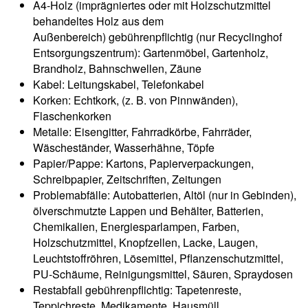
A4-Holz (imprägniertes oder mit Holzschutzmittel
behandeltes Holz aus dem
Außenbereich) gebührenpflichtig (nur Recyclinghof
Entsorgungszentrum): Gartenmöbel, Gartenholz,
Brandholz, Bahnschwellen, Zäune
Kabel: Leitungskabel, Telefonkabel
Korken: Echtkork, (z. B. von Pinnwänden),
Flaschenkorken
Metalle: Eisengitter, Fahrradkörbe, Fahrräder,
Wäscheständer, Wasserhähne, Töpfe
Papier/Pappe: Kartons, Papierverpackungen,
Schreibpapier, Zeitschriften, Zeitungen
Problemabfälle: Autobatterien, Altöl (nur in Gebinden),
ölverschmutzte Lappen und Behälter, Batterien,
Chemikalien, Energiesparlampen, Farben,
Holzschutzmittel, Knopfzellen, Lacke, Laugen,
Leuchtstoffröhren, Lösemittel, Pflanzenschutzmittel,
PU-Schäume, Reinigungsmittel, Säuren, Spraydosen
Restabfall gebührenpflichtig: Tapetenreste,
Teppichreste, Medikamente, Hausmüll