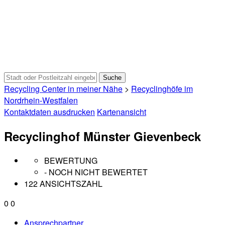
Recycling Center in meiner Nähe
>
Recyclinghöfe im
Nordrhein-Westfalen
Kontaktdaten ausdrucken
Kartenansicht
Recyclinghof Münster Gievenbeck
BEWERTUNG
- NOCH NICHT BEWERTET
122 ANSICHTSZAHL
0
0
Ansprechpartner