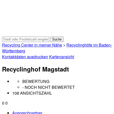
Recycling Center in meiner Nähe
>
Recyclinghöfe im Baden-
Württemberg
Kontaktdaten ausdrucken
Kartenansicht
Recyclinghof Magstadt
BEWERTUNG
- NOCH NICHT BEWERTET
108 ANSICHTSZAHL
0
0
Ansprechpartner