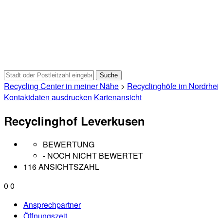
Recycling Center in meiner Nähe
>
Recyclinghöfe im Nordrhe
Kontaktdaten ausdrucken
Kartenansicht
Recyclinghof Leverkusen
BEWERTUNG
- NOCH NICHT BEWERTET
116 ANSICHTSZAHL
0
0
Ansprechpartner
Öffnungszeit