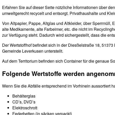
Erfahren Sie auf dieser Seite nützliche Informationen über d
umweltgerecht recycelt und entsorgt. Privathaushalte und Kle
Von Altpapier, Pappe, Altglas und Altkleider, über Sperrmüll, 
alte Medikamente, alte Farbeimer, etc. die nicht im Recyclin
zur Verfügung steht. Dadurch wird sichergestellt, dass die en
Der Wertstoffhof befindet sich in der Diesßelstraße 18, 5137
Gemeinde Leverkusen unterstellt.
Auf dem Territorium befinden sich Container für die genaue So
Folgende Wertstoffe werden angeno
Wenn Sie die Abfälle entsprechend im Vorhinein aussortiert h
Behälterglas
CD’s, DVD’s
Elektroschrott
Federbetten (in säcken verpackt)