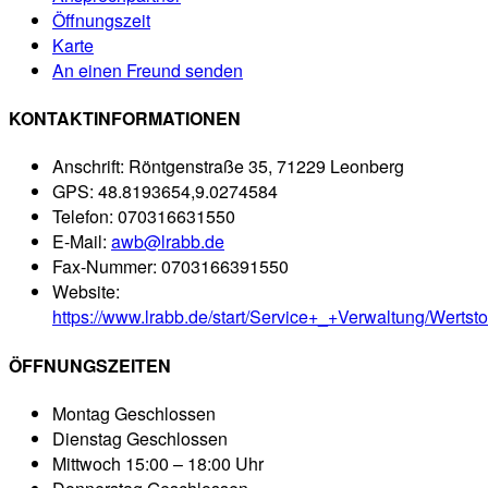
Öffnungszeit
Karte
An einen Freund senden
KONTAKTINFORMATIONEN
Anschrift:
Röntgenstraße 35, 71229 Leonberg
GPS:
48.8193654,9.0274584
Telefon:
070316631550
E-Mail:
awb@lrabb.de
Fax-Nummer:
0703166391550
Website:
https://www.lrabb.de/start/Service+_+Verwaltung/Wertsto
ÖFFNUNGSZEITEN
Montag
Geschlossen
Dienstag
Geschlossen
Mittwoch
15:00 – 18:00 Uhr