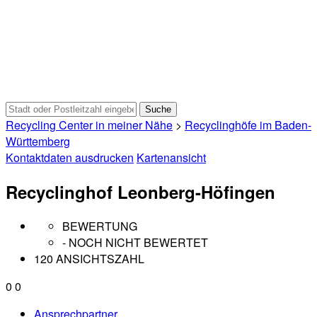
Recycling Center in meiner Nähe
>
Recyclinghöfe im Baden-
Württemberg
Kontaktdaten ausdrucken
Kartenansicht
Recyclinghof Leonberg-Höfingen
BEWERTUNG
- NOCH NICHT BEWERTET
120 ANSICHTSZAHL
0
0
Ansprechpartner