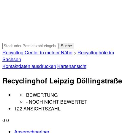
Recycling Center in meiner Nähe
>
Recyclinghöfe im
Sachsen
Kontaktdaten ausdrucken
Kartenansicht
Recyclinghof Leipzig Döllingstraße
BEWERTUNG
- NOCH NICHT BEWERTET
122 ANSICHTSZAHL
0
0
Ansprechpartner