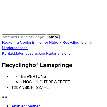
Recycling Center in meiner Nähe
>
Recyclinghöfe im
Niedersachsen
Kontaktdaten ausdrucken
Kartenansicht
Recyclinghof Lamspringe
BEWERTUNG
- NOCH NICHT BEWERTET
123 ANSICHTSZAHL
0
0
Ansprechpartner