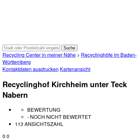
Recycling Center in meiner Nähe
>
Recyclinghöfe im Baden-
Württemberg
Kontaktdaten ausdrucken
Kartenansicht
Recyclinghof Kirchheim unter Teck
Nabern
BEWERTUNG
- NOCH NICHT BEWERTET
113 ANSICHTSZAHL
0
0