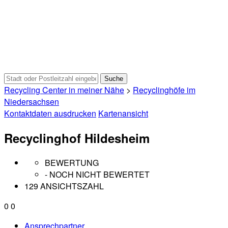
Recycling Center in meiner Nähe
>
Recyclinghöfe im
Niedersachsen
Kontaktdaten ausdrucken
Kartenansicht
Recyclinghof Hildesheim
BEWERTUNG
- NOCH NICHT BEWERTET
129 ANSICHTSZAHL
0
0
Ansprechpartner