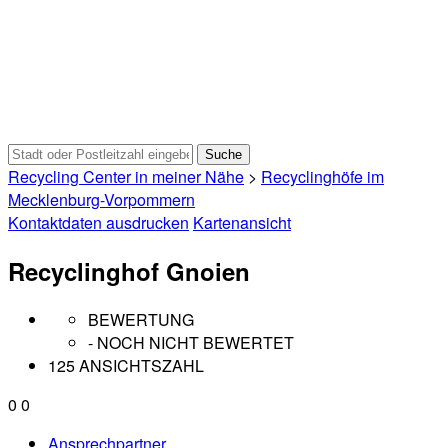
Recycling Center in meiner Nähe
>
Recyclinghöfe im
Mecklenburg-Vorpommern
Kontaktdaten ausdrucken
Kartenansicht
Recyclinghof Gnoien
BEWERTUNG
- NOCH NICHT BEWERTET
125 ANSICHTSZAHL
0
0
Ansprechpartner