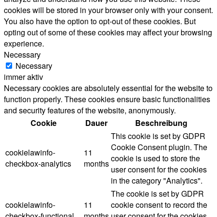
cookies will be stored in your browser only with your consent.
You also have the option to opt-out of these cookies. But
opting out of some of these cookies may affect your browsing
experience.
Necessary
Necessary
immer aktiv
Necessary cookies are absolutely essential for the website to
function properly. These cookies ensure basic functionalities
and security features of the website, anonymously.
Cookie
Dauer
Beschreibung
This cookie is set by GDPR
Cookie Consent plugin. The
cookielawinfo-
11
cookie is used to store the
checkbox-analytics
months
user consent for the cookies
in the category "Analytics".
The cookie is set by GDPR
cookielawinfo-
11
cookie consent to record the
checkbox-functional
months
user consent for the cookies